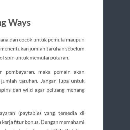
ng Ways
hana dan cocok untuk pemula maupun
 menentukan jumlah taruhan sebelum
ol spin untuk memulai putaran.
ran pembayaran, maka pemain akan
 jumlah taruhan. Jangan lupa untuk
 spins dan wild agar peluang menang
aran (paytable) yang tersedia di
ra kerja fitur bonus. Dengan memahami