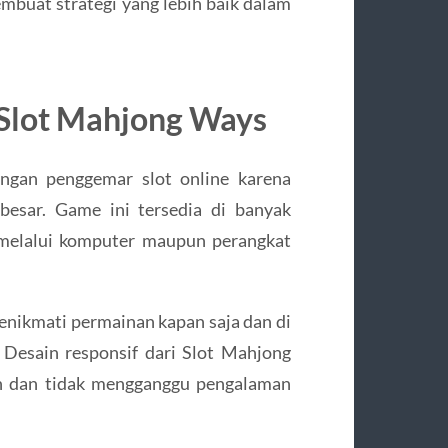
embuat strategi yang lebih baik dalam
 Slot Mahjong Ways
ngan penggemar slot online karena
besar. Game ini tersedia di banyak
 melalui komputer maupun perangkat
ikmati permainan kapan saja dan di
. Desain responsif dari Slot Mahjong
n dan tidak mengganggu pengalaman