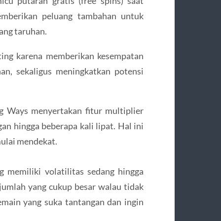
cu putaran gratis (free spins) saat
emberikan peluang tambahan untuk
ng taruhan.
nting karena memberikan kesempatan
an, sekaligus meningkatkan potensi
 Ways menyertakan fitur multiplier
n hingga beberapa kali lipat. Hal ini
ulai mendekat.
 memiliki volatilitas sedang hingga
 jumlah yang cukup besar walau tidak
emain yang suka tantangan dan ingin