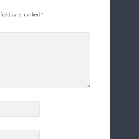
fields are marked
*