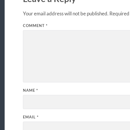
Your email address will not be published.
Required 
COMMENT
*
NAME
*
EMAIL
*