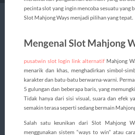
pecinta slot yang ingin mencoba sesuatu yang 
Slot Mahjong Ways menjadi pilihan yang tepat.
Mengenal Slot Mahjong 
pusatwin slot login link alternatif
Mahjong Way
menarik dan khas, menghadirkan simbol-sim
karakter dan batu-batu berwarna-warni. Permai
5 gulungan dan beberapa baris, yang memungk
Tidak hanya dari sisi visual, suara dan efek
semakin terasa seperti sedang bermain Mahjong 
Salah satu keunikan dari Slot Mahjong W
menggunakan sistem “ways to win” atau car