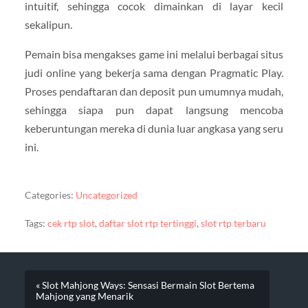
intuitif, sehingga cocok dimainkan di layar kecil
sekalipun.
Pemain bisa mengakses game ini melalui berbagai situs
judi online yang bekerja sama dengan Pragmatic Play.
Proses pendaftaran dan deposit pun umumnya mudah,
sehingga siapa pun dapat langsung mencoba
keberuntungan mereka di dunia luar angkasa yang seru
ini.
Categories:
Uncategorized
Tags:
cek rtp slot
,
daftar slot rtp tertinggi
,
slot rtp terbaru
« Slot Mahjong Ways: Sensasi Bermain Slot Bertema
Mahjong yang Menarik