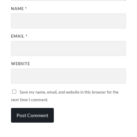
NAME
*
EMAIL
*
WEBSITE
Save my name, email, and website in this browser for the
next time I comment.